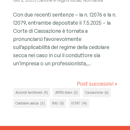
Giu 3, 2025
|
Canone e regimi fiscali
,
Normativa
Con due recenti sentenze – la n. 12076 e la n.
12079, entrambe depositate il 7.5.2025 – la
Corte di Cassazione è tornata a
pronunciarsi favorevolmente
sull’applicabilità del regime della cedolare
secca nel caso in cui il conduttore sia
un’impresa o un professionista,...
Post successivi »
Accordi territoriali
(9)
Affitti brevi
(2)
Cassazione
(6)
Cedolare secca
(3)
IMU
(5)
ISTAT
(14)